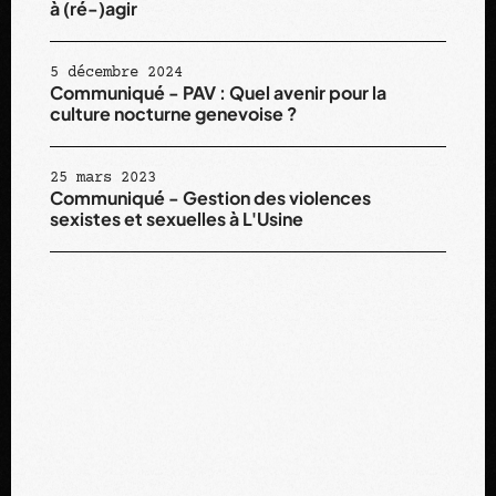
à (ré-)agir
+41 22 781 34 90
5 décembre 2024
Communiqué - PAV : Quel avenir pour la
usine@usine.ch
culture nocturne genevoise ?
25 mars 2023
Communiqué - Gestion des violences
4, Place des Volontaires,
sexistes et sexuelles à L'Usine
1204 Genève, Suisse
La permanence de L’Usine est ouverte du lundi au
jeudi.
Bureau: n°4, 2ème étage à droite.
design by Léonard