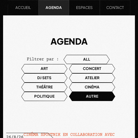
ACCUEIL
AGENDA
ESPACES
CONTACT
AGENDA
Filtrer par :
ALL
ART
CONCERT
DJ SETS
ATELIER
THÉÂTRE
CINÉMA
POLITIQUE
AUTRE
CINÉMA SPOUTNIK EN COLLABORATION AVEC
26/8/26