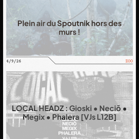
Plein air du Spoutnik hors des
murs !
4/9/26
ZOO
LOCAL HEADZ : Gioski • Neciō •
Megix • Phalera [VJs L12B]