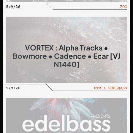
5/9/26
ZOO
VORTEX : Alpha Tracks •
Bowmore • Cadence • Ecar [VJ
N1440]
5/9/26
PTR X EDELBASS