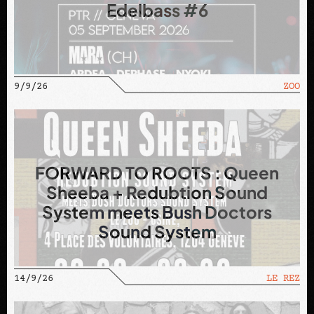
Edelbass #6
9/9/26
ZOO
FORWARD TO ROOTS : Queen
Sheeba + Redubtion Sound
System meets Bush Doctors
Sound System
14/9/26
LE REZ