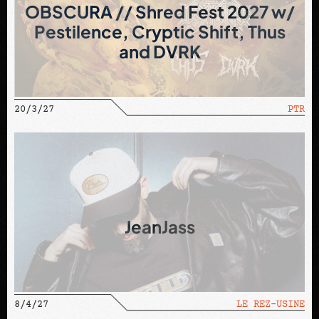
OBSCURA // Shred Fest 2027 w/
Pestilence, Cryptic Shift, Thus
and DVRK
20/3/27
PTR
JeanJass
8/4/27
LE REZ-USINE