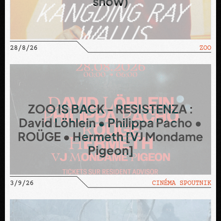
show)
28/8/26
ZOO
ZOO IS BACK - RESISTENZA :
David Löhlein • Philippa Pacho •
ROÜGE • Hermeth [VJ Mondame
Pigeon]
3/9/26
CINÉMA SPOUTNIK