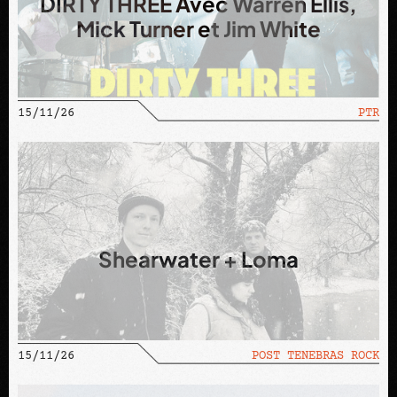
DIRTY THREE Avec Warren Ellis,
Mick Turner et Jim White
4, Place des Volontaires,
1204 Genève, Suisse
La permanence de L’Usine est ouverte du lundi au
jeudi.
Bureau: n°4, 2ème étage à droite.
15/11/26
PTR
design by Léonard
Shearwater + Loma
15/11/26
POST TENEBRAS ROCK