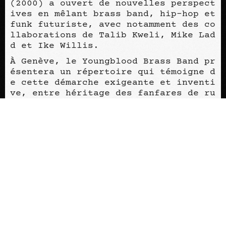
(2000) a ouvert de nouvelles perspect
ives en mêlant brass band, hip-hop et
funk futuriste, avec notamment des co
llaborations de Talib Kweli, Mike Lad
d et Ike Willis.
À Genève, le Youngblood Brass Band pr
ésentera un répertoire qui témoigne d
e cette démarche exigeante et inventi
ve, entre héritage des fanfares de ru
e et exploration de nouveaux territoi
res sonores.
Une co-production PTR x Fréquences No
mades
CONTACTEZ-NOUS
+41 22 781 34 90
usine@usine.ch