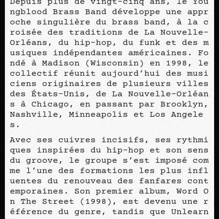
Depuis plus de vingt-cinq ans, le You
ngblood Brass Band développe une appr
oche singulière du brass band, à la c
roisée des traditions de La Nouvelle-
Orléans, du hip-hop, du funk et des m
usiques indépendantes américaines. Fo
ndé à Madison (Wisconsin) en 1998, le
collectif réunit aujourd’hui des musi
ciens originaires de plusieurs villes
des États-Unis, de La Nouvelle-Orléan
s à Chicago, en passant par Brooklyn,
Nashville, Minneapolis et Los Angele
s.
Avec ses cuivres incisifs, ses rythmi
ques inspirées du hip-hop et son sens
du groove, le groupe s’est imposé com
me l’une des formations les plus infl
uentes du renouveau des fanfares cont
emporaines. Son premier album, Word O
n The Street (1998), est devenu une r
éférence du genre, tandis que Unlearn