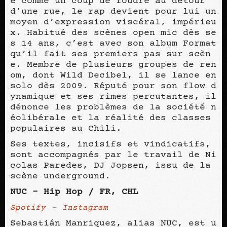
é comme un coup de foudre au détour
d’une rue, le rap devient pour lui un
moyen d’expression viscéral, impérieu
x. Habitué des scènes open mic dès se
s 14 ans, c’est avec son album Format
qu’il fait ses premiers pas sur scèn
e. Membre de plusieurs groupes de ren
om, dont Wild Decibel, il se lance en
solo dès 2009. Réputé pour son flow d
ynamique et ses rimes percutantes, il
dénonce les problèmes de la société n
éolibérale et la réalité des classes
populaires au Chili.
Ses textes, incisifs et vindicatifs,
sont accompagnés par le travail de Ni
colas Paredes, DJ Jopsen, issu de la
scène underground.
NUC - Hip Hop / FR, CHL
–
Spotify
Instagram
Sebastián Manriquez, alias NUC, est u