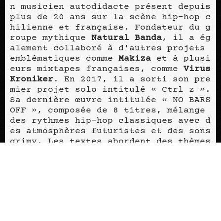
n musicien autodidacte présent depuis
plus de 20 ans sur la scène hip-hop c
hilienne et française. Fondateur du g
roupe mythique
Natural Banda
, il a ég
alement collaboré à d'autres projets
emblématiques comme
Makiza
et à plusi
eurs mixtapes françaises, comme
Virus
Kroniker
. En 2017, il a sorti son pre
mier projet solo intitulé « Ctrl z ».
Sa dernière œuvre intitulée « NO BARS
OFF », composée de 8 titres, mélange
des rythmes hip-hop classiques avec d
es atmosphères futuristes et des sons
grimy. Les textes abordent des thèmes
sociaux, mélancoliques et de rue, tou
t en conservant l'essence brute du ra
p de Nuc.
L’accès au concert se fait à partir d
e 16 ans. Les personnes de moins de 1
6 ans doivent être accompagnées par u
n·e représentant légal·e.