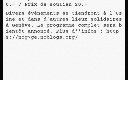
0.- / Prix de soutien 20.-
Divers événements se tiendront à l'Us
ine et dans d'autres lieux solidaires
à Genève. Le programme complet sera b
ientôt annoncé. Plus d''infos : http
s://nog7ge.noblogs.org/
Age minimum
Dès 16 ans révolus
Les moins de 16 ans doivent être accompa
gnés d’un responsable légal ou d’un adul
te majeur avec une procuration signée pa
CONTACTEZ-NOUS
r le responsable légal.
Télécharger le f
ichier